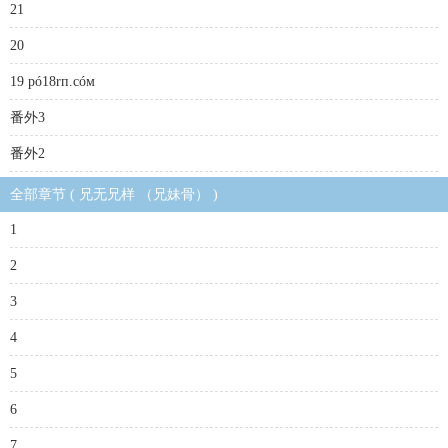
21
20
19 pó18rп.cóм
番外3
番外2
全部章节 ( 兄无兄样 （兄妹骨） )
1
2
3
4
5
6
7