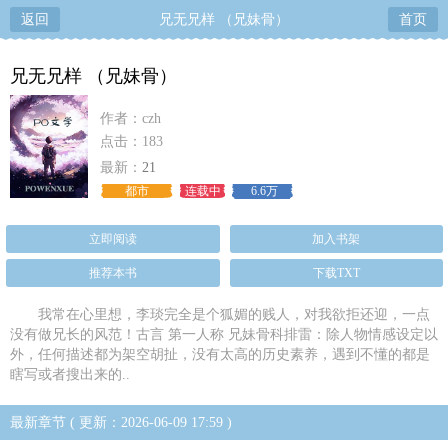
返回
兄无兄样 （兄妹骨）
首页
兄无兄样 （兄妹骨）
作者：czh
点击：183
最新：
21
都市
连载中
6.6万
立即阅读
加入书架
推荐本书
下载TXT
我常在心里想，李琰完全是个狐媚的贱人，对我欲拒还迎，一点
没有做兄长的风范！古言 第一人称 兄妹骨科排雷：除人物情感设定以
外，任何描述都为架空胡扯，没有太高的历史素养，遇到不懂的都是
瞎写或者搜出来的..
最新章节 ( 更新：2026-06-09 17:59 )