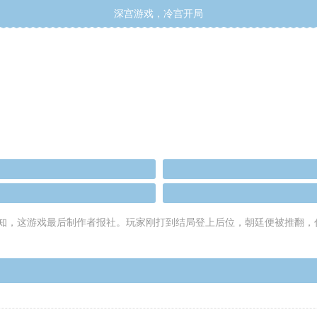
深宫游戏，冷宫开局
知，这游戏最后制作者报社。玩家刚打到结局登上后位，朝廷便被推翻，