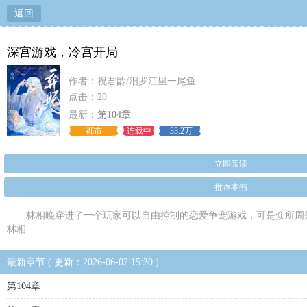
返回
深宫游戏，冷宫开局
作者：祝君龄/汨罗江里一尾鱼
点击：20
最新：
第104章
都市
连载中
33.2万
立即阅读
推荐本书
林相晚穿进了一个玩家可以自由控制的恋爱争宠游戏，可是众所周
林相..
最新章节 ( 更新：2026-06-02 15:30 )
第104章