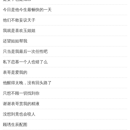
今日是他今生最畅快的一天
他们不敢妄议天子
我就是喜欢玉姐姐
还望姑姑帮我
只当是我最后一次任性吧
私下恋慕一个人也错了么
表哥是爱我的
他醒得太晚，没有回头路了
只想不顾一切找到你
谢谢表哥赏我的精液
没想到竟也会咬人
顾琇生辰配图