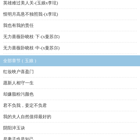
英雄难过美人关-(玉娘x李玹)
恨明月高悬不独照我-(x李玹)
我也有我的责任
无力蔷薇卧晓枝·下-(x曼苏尔)
无力蔷薇卧晓枝·中-(x曼苏尔)
全部章节 ( 玉娘 )
红妆映户喜盈门
愿新人相守一生
却嫌脂粉污颜色
君不负我，妾定不负君
我的夫人自然值得最好的
阴阳淬玉诀
是妻子也是知己