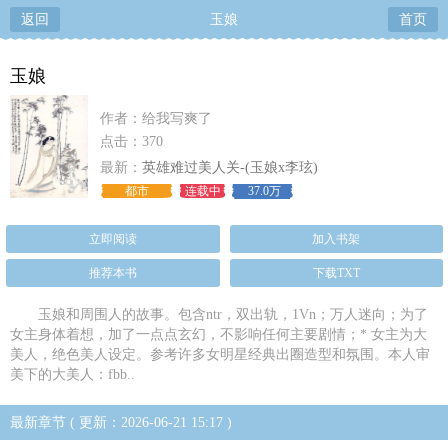
返回
玉娘
首页
玉娘
作者：给我写爽了
点击：370
最新：
英雄难过美人关-(玉娘x李玹)
都市
连载中
37.0万
立即阅读
加入书架
推荐本书
下载TXT
玉娘和周围人的故事。包含ntr，双出轨，1Vn；万人迷向；为了
女主身体着想，加了一点点玄幻，不影响任何主要剧情；* 女主为大
美人，绝色美人设定。参考许多女明星经典出圈造型和氛围。本人审
美下的大美人：fbb..
最新章节 ( 更新：2026-06-21 15:17 )