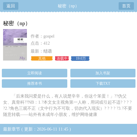
返回
秘密（np）
首页
秘密（np）
作者：gospel
点击：412
最新：
结语
其他
连载中
19.0万
立即阅读
加入书架
推荐本书
下载TXT
「后来我问爱是什么，有人说楚辛辛，你这个笨蛋！」??伪父
女、真骨科??NB：1.?本文女主视角第一人称，用词或引起不适? ? ? ?
?2.?角色三观不正（文中行为不可取，切勿代入现实）? ? ? ? ?3.?不要
随意转载——站外有未成年小朋友，维护网络健康
最新章节 ( 更新：2026-06-11 11:45 )