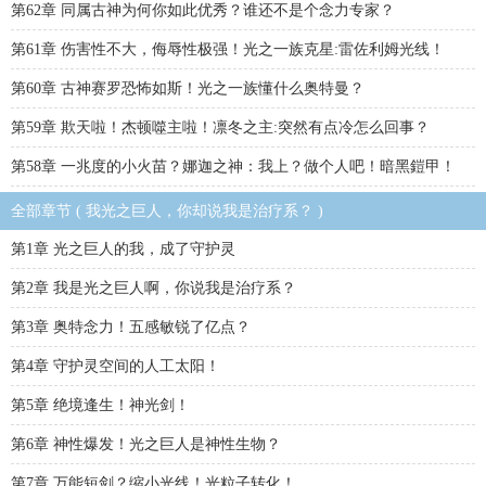
第62章 同属古神为何你如此优秀？谁还不是个念力专家？
第61章 伤害性不大，侮辱性极强！光之一族克星:雷佐利姆光线！
第60章 古神赛罗恐怖如斯！光之一族懂什么奥特曼？
第59章 欺天啦！杰顿噬主啦！凛冬之主:突然有点冷怎么回事？
第58章 一兆度的小火苗？娜迦之神：我上？做个人吧！暗黑鎧甲！
全部章节 ( 我光之巨人，你却说我是治疗系？ )
第1章 光之巨人的我，成了守护灵
第2章 我是光之巨人啊，你说我是治疗系？
第3章 奥特念力！五感敏锐了亿点？
第4章 守护灵空间的人工太阳！
第5章 绝境逢生！神光剑！
第6章 神性爆发！光之巨人是神性生物？
第7章 万能短剑？缩小光线！光粒子转化！