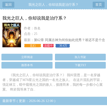
返回
我光之巨人，你却说我是治疗系？
首页
我光之巨人，你却说我是治疗系？
作者：佚名
点击：25
最新：
第62章 同属古神为何你如此优秀？谁还不是个念
力专家？
玄幻
连载中
30.4万
立即阅读
加入书架
推荐本书
下载TXT
《我光之巨人，你却说我是治疗系？》 我叫雷恩，是一名穿越
者，穿越成了M78星云光之国的一名光之族人。 在这片混乱的宇宙，
强足林立，暗中窥视光之国的敌人，接踵而来，我的每一步都小心翼
翼。 终於我等来了自..
最新章节 ( 更新：2026-06-26 12:00 )